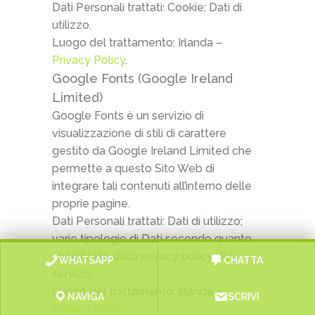
Dati Personali trattati: Cookie; Dati di
utilizzo.
Luogo del trattamento: Irlanda –
Privacy Policy
.
Google Fonts (Google Ireland
Limited)
Google Fonts è un servizio di
visualizzazione di stili di carattere
gestito da Google Ireland Limited che
permette a questo Sito Web di
integrare tali contenuti all’interno delle
proprie pagine.
Dati Personali trattati: Dati di utilizzo;
varie tipologie di Dati secondo quanto
specificato dalla privacy policy del
WHATSAPP
CHATTA
servizio.
Luogo del trattamento: Irlanda –
NAVIGA
SCRIVI
Privacy Policy
.