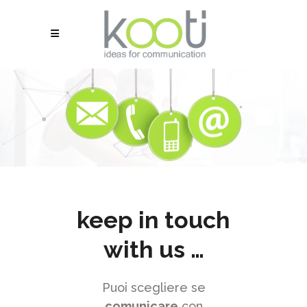
keep in touch
Assistente KooTj
with us …
×
↻
Online
Puoi scegliere se
comunicare
con